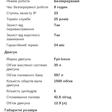
Режим роботи
Безперервний
Час безперервної роботи
8 годин
Ступінь захисту IP
23
Термін служби
25 років
Захист від
Так
перевантаження
Захист від короткого
Так
замикання
Гарантійний термін
24 міс
Двигун
Марка двигуна
Fpt-Iveco
Об'єм масляної системи
35 л
двигуна
Об'єм паливного бака
597 л
Кількість обертів вала
1500 об/хв
двигуна
Кількість циліндрів
6
Споживання палива
42.8 л/год
Об'єм двигуна
12.9 (л)
Габаритні розміри