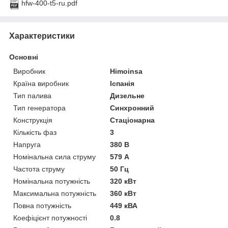
hfw-400-t5-ru.pdf
Характеристики
Основні
Виробник
Himoinsa
Країна виробник
Іспанія
Тип палива
Дизельне
Тип генератора
Синхронний
Конструкція
Стаціонарна
Кількість фаз
3
Напруга
380 В
Номінальна сила струму
579 А
Частота струму
50 Гц
Номінальна потужність
320 кВт
Максимальна потужність
360 кВт
Повна потужність
449 кВА
Коефіцієнт потужності
0.8