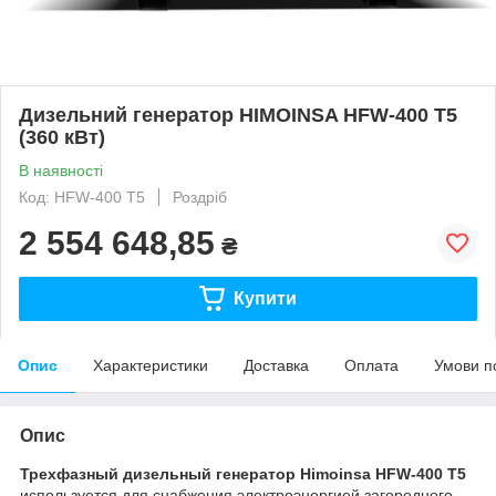
Дизельний генератор HIMOINSA HFW-400 T5
(360 кВт)
В наявності
Код: HFW-400 T5
Роздріб
2 554 648,85
₴
Купити
Опис
Характеристики
Доставка
Оплата
Умови п
Опис
Трехфазный дизельный генератор Himoinsa HFW-400 T5
используется для снабжения электроэнергией загородного