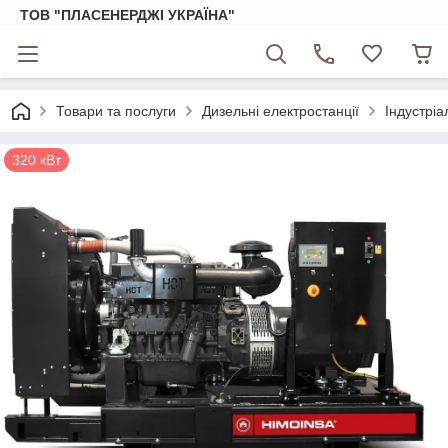
ТОВ "ПЛАСЕНЕРДЖІ УКРАЇНА"
Товари та послуги
Дизельні електростанції
Індустріа
320 кВт