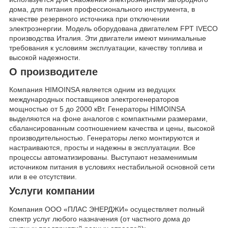
дома, для питания профессионального инструмента, в
качестве резервного источника при отключении
электроэнергии. Модель оборудована двигателем FPT IVECO
производства Италия. Эти двигатели имеют минимальные
требования к условиям эксплуатации, качеству топлива и
высокой надежности.
О производителе
Компания HIMOINSA является одним из ведущих
международных поставщиков электрогенераторов
мощностью от 5 до 2000 кВт. Генераторы HIMOINSA
выделяются на фоне аналогов с компактными размерами,
сбалансированным соотношением качества и цены, высокой
производительностью. Генераторы легко монтируются и
настраиваются, просты и надежны в эксплуатации. Все
процессы автоматизированы. Выступают незаменимым
источником питания в условиях нестабильной основной сети
или в ее отсутствии.
Услуги компании
Компания ООО «ПЛАС ЭНЕРДЖИ» осуществляет полный
спектр услуг любого назначения (от частного дома до