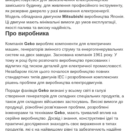
заміського будинку, для живлення професійного інструменту,
як резервне джерело у разі вимкнення електроенергії.
Модель обладнана двигуном
Mitsubishi
виробництва Японія.
Ці двигуни мають мінімальні вимоги до умов експлуатації,
якості палива та високу надійність.
Про виробника
Компанія
Geko
виробляє компоненти для електричних
машин, генераторів змінного струму та енергогенерувальних
систем на двох заводах.
Заснована компанія 1961 року. У
тому ж році було розпочато виробництво пресованих і
відлитих під тиском деталей для електричної промисловості.
Незабаром після цього почалося виробництво повних
стандартних типів двигунів IEC і розроблення комплексних
рішень проблем для виробництва електродвигунів.
Поради фахівців
Geko
визнані у всьому світі в галузі
створення генераторів для складних спеціальних продуктів, а
також для складних військових застосувань. Високі вимоги до
продукції, різнобічні розв'язання проблем, розроблені
інженерами та техніками
Geko
, мають тривалий вплив на
серійне виробництво. Досвід і знання, конструктивні ідеї та
практичні дослідження знаходять своє вираження в типах
продуктів, які є на найвищому рівні та забезпечують надійне