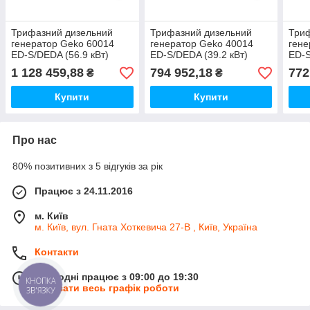
Трифазний дизельний
Трифазний дизельний
Три
генератор Geko 60014
генератор Geko 40014
гене
ED-S/DEDA (56.9 кВт)
ED-S/DEDA (39.2 кВт)
ED-S
1 128 459,88
794 952,18
772
₴
₴
Купити
Купити
Про нас
80% позитивних з 5 відгуків за рік
Працює з 24.11.2016
м. Київ
м. Київ, вул. Гната Хоткевича 27-В , Київ, Україна
Контакти
Сьогодні працює з 09:00 до 19:30
КНОПКА
Показати весь графік роботи
ЗВ'ЯЗКУ