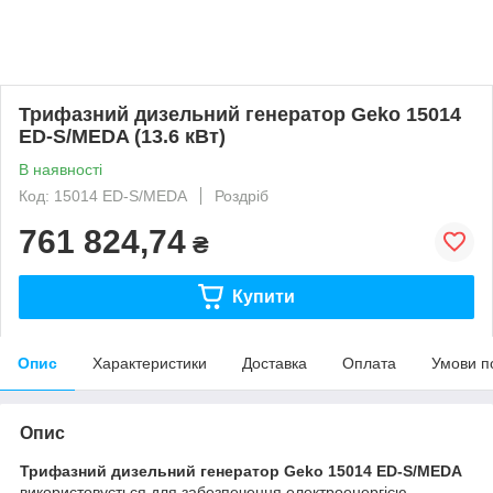
Трифазний дизельний генератор Geko 15014
ED-S/MEDA (13.6 кВт)
В наявності
Код: 15014 ED-S/MEDA
Роздріб
761 824,74
₴
Купити
Опис
Характеристики
Доставка
Оплата
Умови п
Опис
Трифазний дизельний генератор Geko 15014 ED-S/MEDA
використовується для забезпечення електроенергією