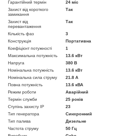
Гарантійний термін
24 міс
Захист від короткого
Так
замикання
Захист від
Так
перевантаження
Кількість фаз
3
Конструкція
Портативна
Коефіцієнт потужності
1
Максимальна потужність
13.6 кВт
Напруга
380 В
Номінальна потужність
13.6 кВт
Номінальна сила струму
21.8 А
Повна потужність
13.6 кВА
Режим роботи
Аварійний
Термін служби
25 років
Ступінь захисту IP
23
Тип генератора
Синхронний
Тип палива
Дизельне
Частота струму
50 Гц
Виробник
Geko