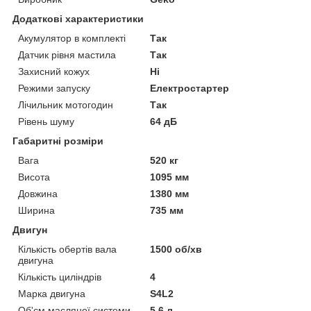
Додаткові характеристики
Акумулятор в комплекті
Так
Датчик рівня мастила
Так
Захисний кожух
Ні
Режими запуску
Електростартер
Лічильник мотогодин
Так
Рівень шуму
64 дБ
Габаритні розміри
Вага
520 кг
Висота
1095 мм
Довжина
1380 мм
Ширина
735 мм
Двигун
Кількість обертів вала
1500 об/хв
двигуна
Кількість циліндрів
4
Марка двигуна
S4L2
Об'єм масляної системи
5.6 л