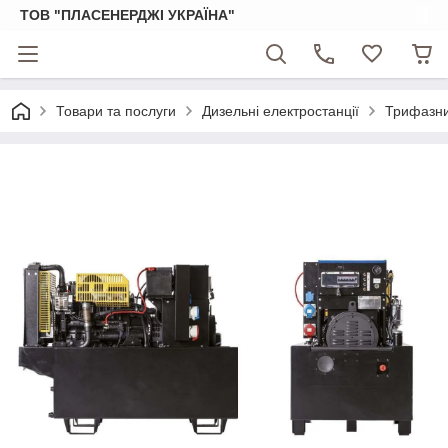
ТОВ "ПЛАСЕНЕРДЖІ УКРАЇНА"
Товари та послуги
Дизельні електростанції
Трифазни