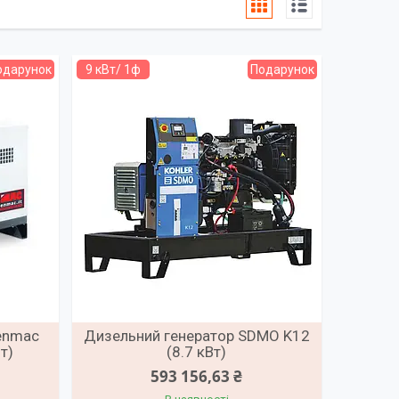
одарунок
9 кВт/ 1ф
Подарунок
enmac
Дизельний генератор SDMO K12
т)
(8.7 кВт)
593 156,63 ₴