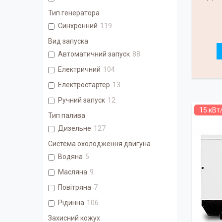
Тип генератора
Синхронний
119
Вид запуска
Автоматичний запуск
88
Електричний
104
Електростартер
13
Ручний запуск
12
15 кВт
Тип палива
Дизельне
127
Система охолодження двигуна
Водяна
5
Масляна
9
Повітряна
7
Рідинна
106
Захисний кожух