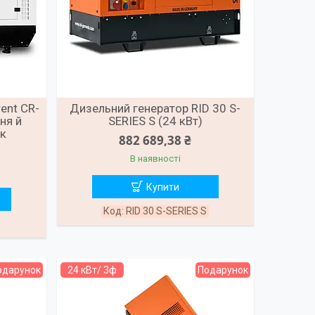
ent CR-
Дизельний генератор RID 30 S-
ння й
SERIES S (24 кВт)
ск
882 689,38 ₴
В наявності
Купити
RID 30 S-SERIES S
одарунок
24 кВт/ 3ф
Подарунок