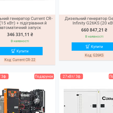
ний генератор Current CR-
Дизельний генератор G
(15 кВт) + підігрівання й
Infinity G26KS (20 кВ
автоматичний запуск
660 847,21 ₴
346 331,11 ₴
В наявності
В наявності
Купити
Купити
G26KS
Current CR-22
/ 3ф
Подарунок
27 кВт/ 3ф
П