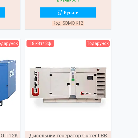
В наявності
Купити
SDMO K12
одарунок
18 кВт/ 3ф
Подарунок
MO T12K
Дизельний генератор Current ВВ