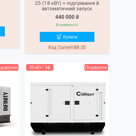
25 (18 кВт) + підігрівання й
автоматичний запуск
440 000 ₴
В наявності
Купити
Current ВВ-25
одарунок
20 кВт/ 3ф
Подарунок