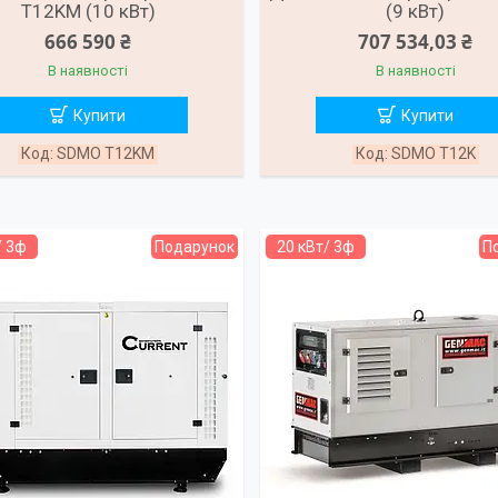
T12KM (10 кВт)
(9 кВт)
666 590 ₴
707 534,03 ₴
В наявності
В наявності
Купити
Купити
SDMO T12KM
SDMO T12K
/ 3ф
Подарунок
20 кВт/ 3ф
П