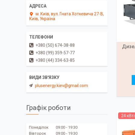
м. Київ, вул. Гната Хоткевича 27-В,
Київ, Україна
+380 (50) 674-38-88
Дизел
+380 (99) 359-57-77
+380 (44) 334-63-85
plusenergy.kiev@gmail.com
Графік роботи
24 кВт
Понеділок
09:00
19:30
Вівторок
09:00
19:30