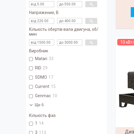
Напряжение, В
Кількість обертів вала двигуна, об/
мин
10 кВт
Виробник
Matari
33
RID
29
SDMO
17
Current
15
Genmac
10
Ще 6
Кількість фаз
1
14
Диз
3
113