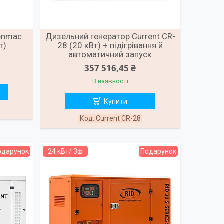
enmac
Дизельний генератор Current CR-
т)
28 (20 кВт) + підігрівання й
автоматичний запуск
357 516,45 ₴
В наявності
Купити
Current CR-28
одарунок
24 кВт/ 3ф
Подарунок