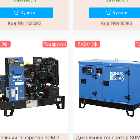
В наявності
В наявності
Купити
Купити
RG12000KS
RG9000KS
/ 3ф
Подарунок
9 кВт/ 3ф
П
ельний генератор SDMO
Дизельний генератор SD