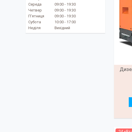
Середа
09:00
19:30
Четвер
09:00
19:30
Пʼятниця
09:00
19:30
Субота
10:00
17:00
Неділя
Вихідний
Дизел
24 кВт