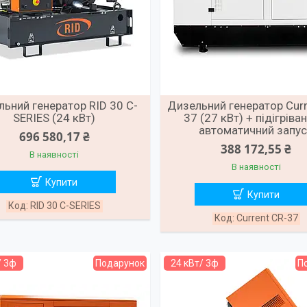
ьний генератор RID 30 C-
Дизельний генератор Curr
SERIES (24 кВт)
37 (27 кВт) + підігріва
автоматичний запу
696 580,17 ₴
388 172,55 ₴
В наявності
В наявності
Купити
Купити
RID 30 C-SERIES
Current CR-37
/ 3ф
Подарунок
24 кВт/ 3ф
П