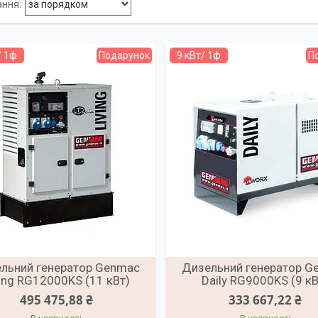
/ 1ф
Подарунок
9 кВт/ 1ф
П
льний генератор Genmac
Дизельний генератор G
ving RG12000KS (11 кВт)
Daily RG9000KS (9 кВ
495 475,88 ₴
333 667,22 ₴