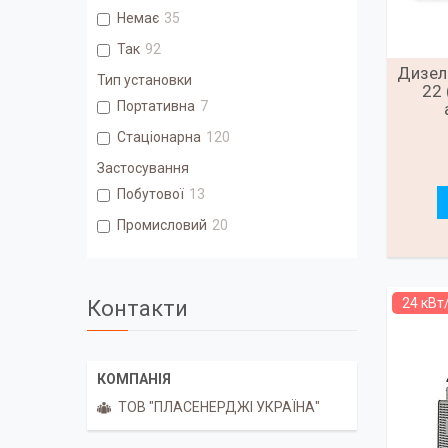
Немає
35
Так
92
Дизель
Тип установки
22 
Портативна
7
Стаціонарна
120
Застосування
Побутової
13
Промисловий
20
24 кВт
Контакти
ТОВ "ПЛАСЕНЕРДЖІ УКРАЇНА"