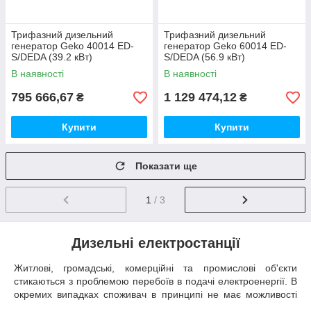
Трифазний дизельний
Трифазний дизельний
генератор Geko 40014 ED-
генератор Geko 60014 ED-
S/DEDA (39.2 кВт)
S/DEDA (56.9 кВт)
В наявності
В наявності
795 666,67
1 129 474,12
₴
₴
Купити
Купити
Показати ще
1
/ 3
Дизельні електростанції
Житлові, громадські, комерційні та промислові об'єкти
стикаються з проблемою перебоїв в подачі електроенергії. В
окремих випадках споживач в принципі не має можливості
підключитися до магістральної лінії електропередач або таке