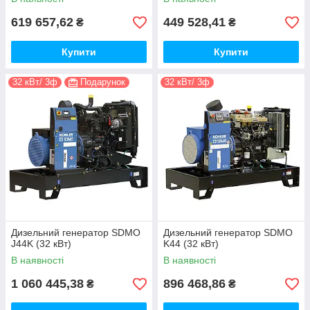
619 657,62
449 528,41
₴
₴
Купити
Купити
32 кВт/ 3ф
Подарунок
32 кВт/ 3ф
Дизельний генератор SDMO
Дизельний генератор SDMO
J44K (32 кВт)
K44 (32 кВт)
В наявності
В наявності
1 060 445,38
896 468,86
₴
₴