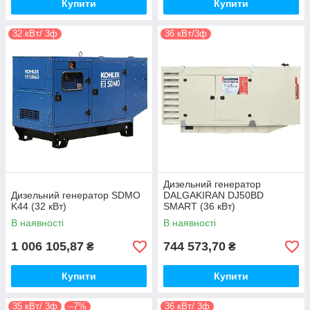
Купити
Купити
32 кВт/ 3ф
36 кВт/3ф
Дизельний генератор
Дизельний генератор SDMO
DALGAKIRAN DJ50BD
K44 (32 кВт)
SMART (36 кВт)
В наявності
В наявності
1 006 105,87
744 573,70
₴
₴
Купити
Купити
35 кВт/ 3ф
–7%
36 кВт/ 3ф