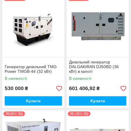
Монтаж
Обслуговування
Дизельний генератор
Генератор дизельний TMG
DALGAKIRAN DJ50BD (36
Power TMGB-44 (32 кВт)
кВт) в капоті
В наявності
В наявності
530 000
601 406,92
₴
₴
Купити
Купити
36кВт/ 3ф
36 кВт/ 3ф