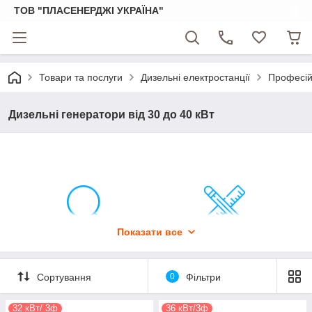
ТОВ "ПЛАСЕНЕРДЖІ УКРАЇНА"
Товари та послуги
Дизельні електростанції
Професійн
Дизельні генератори від 30 до 40 кВт
Показати все
Обстеження
Проектування
Сортування
0
Фільтри
32 кВт/ 3ф
36 кВт/3ф