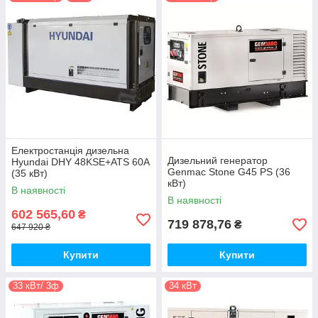
Електростанція дизельна
Дизельний генератор
Hyundai DHY 48KSE+ATS 60A
Genmac Stone G45 PS (36
(35 кВт)
кВт)
В наявності
В наявності
602 565,60
₴
719 878,76
₴
647 920 ₴
Купити
Купити
33 кВт/ 3ф
34 кВт