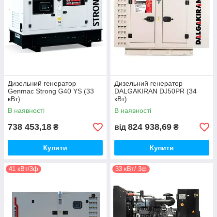
Дизельний генератор
Дизельний генератор
Genmac Strong G40 YS (33
DALGAKIRAN DJ50PR (34
кВт)
кВт)
В наявності
В наявності
738 453,18
824 938,69
₴
від
₴
Купити
Купити
41 кВт/3ф
33 кВт/ 3ф